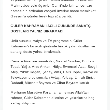
kaybeden Muradiye Kahraman annemizin cenazesi
Mahmutbey yolu üç evler Camii’nde kılınan cenaze
namazının ardından vasiyeti üzerine naaşı memleketi
Giresun’a gönderilerek toprağa verildi.
GÜLER KAHRAMAN’I ACILI GÜNÜNDE SANATÇI
DOSTLARI YALNIZ BIRAKMADI
Ünlü sunucu, radyo ve TV programcısı Güler
Kahraman’ı bu acılı gününde birçok yakın dostları ve
sanatçı dostu yalnız bırakmadı.
Cenaze törenine sanatçılar, Nevzat Soydan, Burhan
Topal, Yağız, Arzu Arıkan, Hülya Evrensel, Azat, Sevgi
Ateş, Yıldız Doğan, Şenay, Amir, Halis Topal, Radyo ve
Televizyon programcıları Aytaç, Yoldaş, Emrah Binici,
Dadaali, Mücahit Bayram ve Cihat Bayram katıldı.
Merhume Muradiye Karaman annemize Allah’tan
rahmet, Güler Kahraman ailesine ve yakınlarına baş
sağlığı diliyoruz.