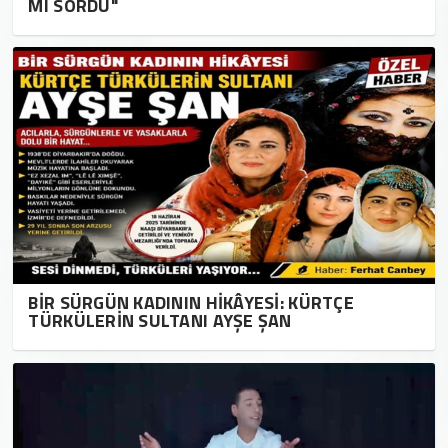
MI SORDU"
BİR SÜRGÜN KADININ HİKÂYESİ: KÜRTÇE
TÜRKÜLERİN SULTANI AYŞE ŞAN