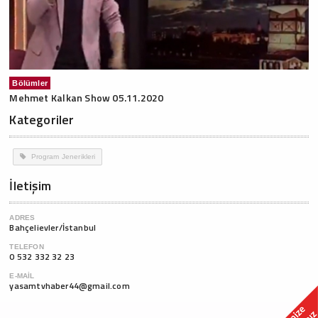
Bölümler
Mehmet Kalkan Show 05.11.2020
Kategoriler
Program Jenerikleri
İletişim
ADRES
Bahçelievler/İstanbul
TELEFON
0 532 332 32 23
E-MAIL
yasamtvhaber44@gmail.com