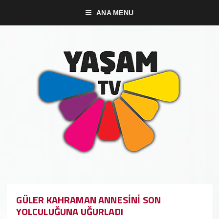
ANA MENU
GÜLER KAHRAMAN ANNESİNİ SON
YOLCULUĞUNA UĞURLADI