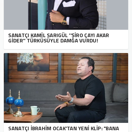
SANATÇI KAMİL SARIGÜL ''ŞİRO ÇAYI AKAR
GİDER'' TÜRKÜSÜYLE DAMGA VURDU!
SANATÇI İBRAHİM OCAK'TAN YENİ KLİP: "BANA