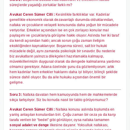
süreçlerde yaşadığı zorluklar farklı mı?
Avukat Ceren Sümer Cilli :
Kesinlikle farklılıklar var. Kadınlar
genellikle ekonomik olarak dezavantajlı durumda olduklarından,
nafaka ve çocukların velayeti konusunda daha yoğun bir mücadele
veriyorlar. Erkekler açısından ise en çok zorlayıcı konular mal
paylaşımı ve çocuklarıyla görüşme hakkı oluyor. Aslında her iki taraf
da kendi açısından haklı; ancak sorun çoğu zaman iletişim
eksikliğinden kaynaklanıyor. Boşanma süreci, salt bir hukuki
mücadele değil, aynı zamanda psikolojik bir sınavdır. Bu nedenle
biz avukatların yalnızca dilekçeleri hazırlamakla kalmayıp,
müvekkillerimizin duygusal olarak da dengede kalmalarına yardımcı
olmamız gerekiyor. Adana özelinde şunu da gözlemliyorum: artık
hem kadınlar hem erkekler haklarını daha iyi biliyor, bilinçli şekilde
sürece dahil oluyor. Bu da aile hukuku açısından önemli bir
gelişme.
Soru 3:
Nafaka davaları hem kamuoyunda hem de mahkemelerde
sıkça tartışılıyor. Siz bu konuda nasıl bir tablo görüyorsunuz?
Avukat Ceren Sümer Cilli :
Nafaka konusu aslında toplumda en
yanlış anlaşılan konulardan biri. Çoğu zaman bir ceza ya da karşı
tarafa verilen bir “bedel” gibi görülüyor, oysa nafaka tamamen
sosyal adalet ve denge
ilkesine dayanır. Yoksulluk nafakası,