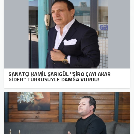
SANATÇI KAMİL SARIGÜL ''ŞİRO ÇAYI AKAR
GİDER'' TÜRKÜSÜYLE DAMGA VURDU!