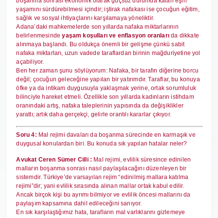
boşanma sonrası ekonomik olarak güçsüz durumda kalan eşin
yaşamını sürdürebilmesi içindir; iştirak nafakası ise çocuğun eğitim,
sağlık ve sosyal ihtiyaçlarını karşılamaya yöneliktir.
Adana’daki mahkemelerde son yıllarda nafaka miktarlarının
belirlenmesinde
yaşam koşulları ve enflasyon oranları
da dikkate
alınmaya başlandı. Bu oldukça önemli bir gelişme çünkü sabit
nafaka miktarları, uzun vadede taraflardan birinin mağduriyetine yol
açabiliyor.
Ben her zaman şunu söylüyorum: Nafaka, bir tarafın diğerine borcu
değil; çocuğun geleceğine yapılan bir yatırımdır. Taraflar, bu konuya
öfke ya da intikam duygusuyla yaklaşmak yerine, ortak sorumluluk
bilinciyle hareket etmeli. Özellikle son yıllarda kadınların istihdam
oranındaki artış, nafaka taleplerinin yapısında da değişiklikler
yarattı; artık daha gerçekçi, gelirle orantılı kararlar çıkıyor.
Soru 4:
Mal rejimi davaları da boşanma sürecinde en karmaşık ve
duygusal konulardan biri. Bu konuda sık yapılan hatalar neler?
Avukat Ceren Sümer Cilli :
Mal rejimi, evlilik süresince edinilen
malların boşanma sonrası nasıl paylaşılacağını düzenleyen bir
sistemdir. Türkiye’de varsayılan rejim “edinilmiş mallara katılma
rejimi”dir; yani evlilik sırasında alınan mallar ortak kabul edilir.
Ancak birçok kişi bu ayrımı bilmiyor ve evlilik öncesi mallarını da
paylaşım kapsamına dahil edileceğini sanıyor.
En sık karşılaştığımız hata, tarafların mal varlıklarını gizlemeye